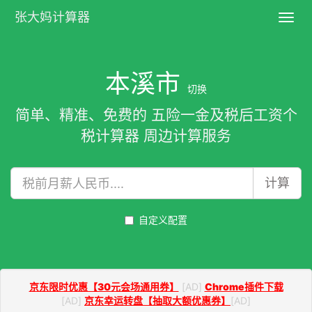
张大妈计算器
Toggl
navig
本溪市
切换
简单、精准、免费的 五险一金及税后工资个
税计算器 周边计算服务
计算
自定义配置
京东限时优惠【30元会场通用券】
[AD]
Chrome插件下载
[AD]
京东幸运转盘【抽取大额优惠券】
[AD]