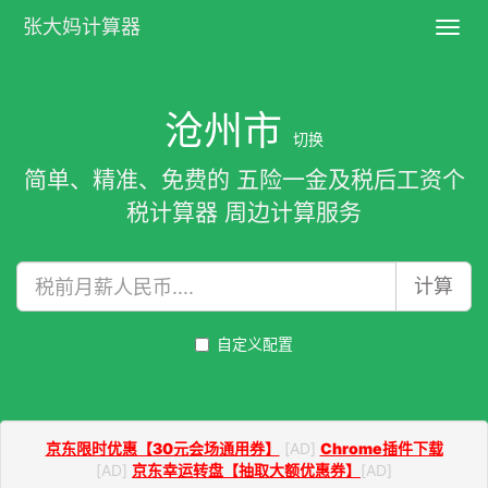
张大妈计算器
Toggl
navig
沧州市
切换
简单、精准、免费的 五险一金及税后工资个
税计算器 周边计算服务
计算
自定义配置
京东限时优惠【30元会场通用券】
[AD]
Chrome插件下载
[AD]
京东幸运转盘【抽取大额优惠券】
[AD]