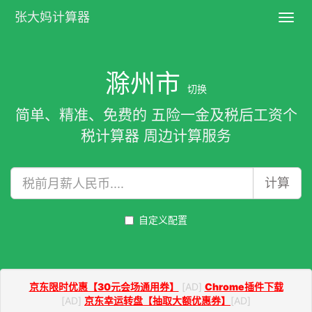
张大妈计算器
Toggl
navig
滁州市
切换
简单、精准、免费的 五险一金及税后工资个
税计算器 周边计算服务
计算
自定义配置
京东限时优惠【30元会场通用券】
[AD]
Chrome插件下载
[AD]
京东幸运转盘【抽取大额优惠券】
[AD]