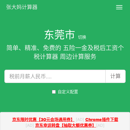
张大妈计算器
Toggl
navig
东莞市
切换
简单、精准、免费的 五险一金及税后工资个
税计算器 周边计算服务
计算
自定义配置
京东限时优惠【30元会场通用券】
[AD]
Chrome插件下载
[AD]
京东幸运转盘【抽取大额优惠券】
[AD]