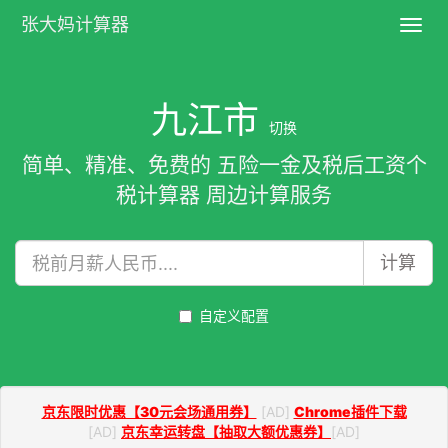
张大妈计算器
Toggl
navig
九江市
切换
简单、精准、免费的 五险一金及税后工资个
税计算器 周边计算服务
计算
自定义配置
京东限时优惠【30元会场通用券】
[AD]
Chrome插件下载
[AD]
京东幸运转盘【抽取大额优惠券】
[AD]