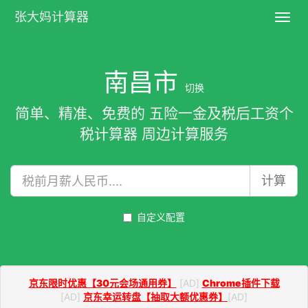
张大妈计算器
Toggl
navig
南昌市
切换
简单、精准、免费的 五险一金及税后工资个
税计算器 周边计算服务
计算
自定义配置
京东限时优惠【30元会场通用券】
[AD]
Chrome插件下载
[AD]
京东幸运转盘【抽取大额优惠券】
[AD]