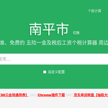
个税计算
南平市
切换
准、免费的 五险一金及税后工资个税计算器 周
自定义配置
30元会场通用券】
[AD]
Chrome插件下载
[AD]
京东幸运转盘【抽取大