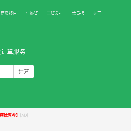
薪资报告
年终奖
工资反推
裁员榜
关于
边计算服务
计算
额优惠券】
[AD]