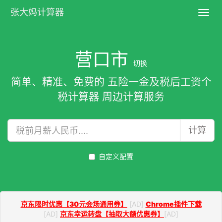
张大妈计算器
Toggl
navig
营口市
切换
简单、精准、免费的 五险一金及税后工资个
税计算器 周边计算服务
计算
自定义配置
京东限时优惠【30元会场通用券】
[AD]
Chrome插件下载
[AD]
京东幸运转盘【抽取大额优惠券】
[AD]