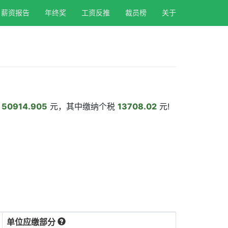
薪资报告
年终奖
工资反推
裁员榜
关于
为
50914.905
元，其中缴纳个税
13708.02
元!
单位应缴部分