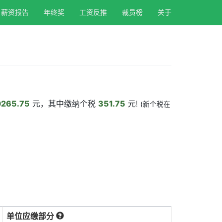
薪资报告
年终奖
工资反推
裁员榜
关于
0265.75
元，其中缴纳个税
351.75
元!
(新个税在
单位应缴部分