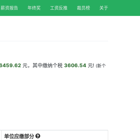
薪资报告
年终奖
工资反推
裁员榜
关于
6459.62
元，其中缴纳个税
3606.54
元!
(新个
单位应缴部分