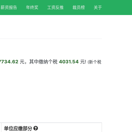
薪资报告
年终奖
工资反推
裁员榜
关于
7734.62
元，其中缴纳个税
4031.54
元!
(新个税
单位应缴部分