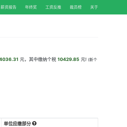
薪资报告
年终奖
工资反推
裁员榜
关于
4036.31
元，其中缴纳个税
10429.85
元!
(新个
单位应缴部分