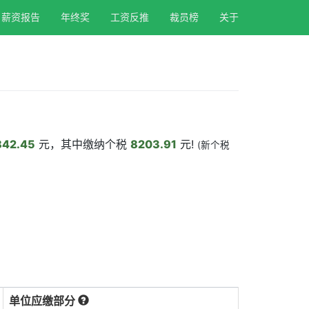
薪资报告
年终奖
工资反推
裁员榜
关于
842.45
元，其中缴纳个税
8203.91
元!
(新个税
单位应缴部分