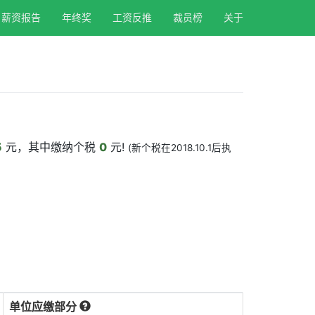
薪资报告
年终奖
工资反推
裁员榜
关于
5
元，其中缴纳个税
0
元!
(新个税在2018.10.1后执
单位应缴部分