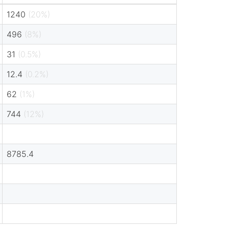
1240
(20%)
496
(8%)
31
(0.5%)
12.4
(0.2%)
62
(1%)
744
(12%)
8785.4