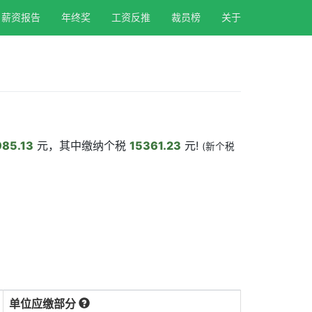
薪资报告
年终奖
工资反推
裁员榜
关于
85.13
元，其中缴纳个税
15361.23
元!
(新个税
单位应缴部分