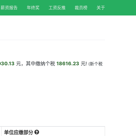
薪资报告
年终奖
工资反推
裁员榜
关于
30.13
元，其中缴纳个税
18616.23
元!
(新个税
单位应缴部分