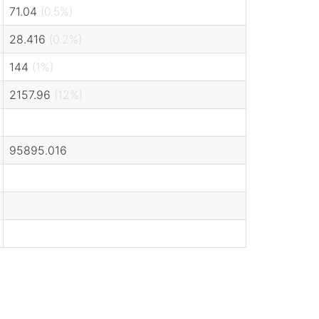
71.04
(0.5%)
28.416
(0.2%)
144
(1%)
2157.96
(12%)
95895.016