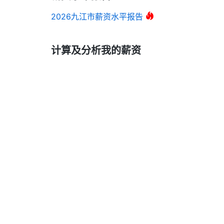
2026九江市薪资水平报告
计算及分析我的薪资
去算算我的五险一金和个人所得税
关于张大妈工资计算器
张大妈工资计算器
(hizdm.cn)按照最新的五险一金
的税后工资收入，帮助您更详细了解五险一金扣税的各
自2018年上线以来已经累计提供了
505万+
次五险一
务。