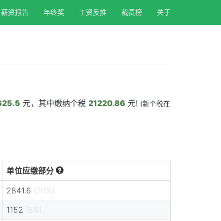
薪资报告
年终奖
工资反推
裁员榜
关于
625.5
元，其中缴纳个税
21220.86
元!
(新个税在
单位应缴部分
2841.6
(20%)
1152
(8%)