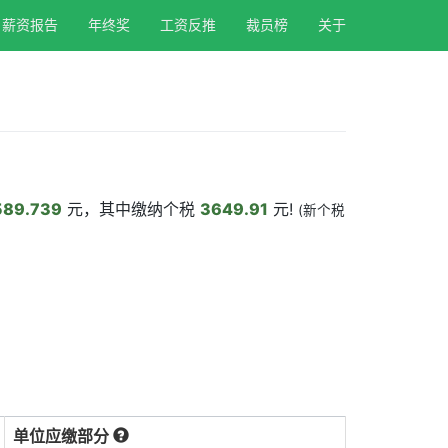
薪资报告
年终奖
工资反推
裁员榜
关于
589.739
元，其中缴纳个税
3649.91
元!
(新个税
单位应缴部分