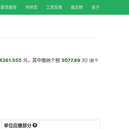
薪资报告
年终奖
工资反推
裁员榜
关于
4361.555
元，其中缴纳个税
3077.89
元!
(新个
单位应缴部分