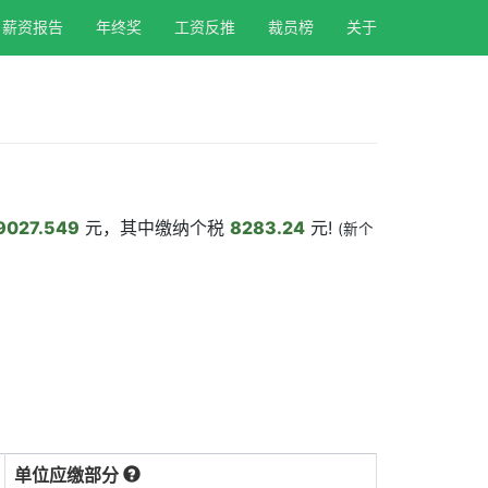
薪资报告
年终奖
工资反推
裁员榜
关于
9027.549
元，其中缴纳个税
8283.24
元!
(新个
单位应缴部分