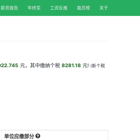
薪资报告
年终奖
工资反推
裁员榜
关于
22.745
元，其中缴纳个税
8281.18
元!
(新个税
单位应缴部分