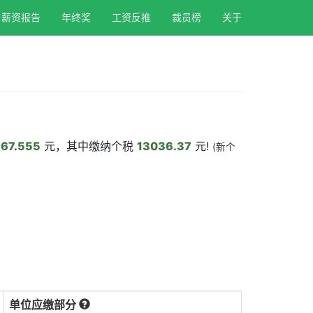
薪资报告
年终奖
工资反推
裁员榜
关于
67.555
元，其中缴纳个税
13036.37
元!
(新个
单位应缴部分