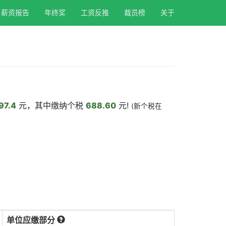
薪资报告
年终奖
工资反推
裁员榜
关于
97.4
元，其中缴纳个税
688.60
元!
(新个税在
单位应缴部分