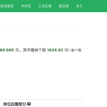
薪资报告
年终奖
工资反推
裁员榜
关于
89.685
元，其中缴纳个税
1934.92
元!
(新个税
单位应缴部分