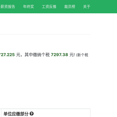
薪资报告
年终奖
工资反推
裁员榜
关于
27.225
元，其中缴纳个税
7297.38
元!
(新个税
单位应缴部分