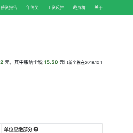
薪资报告
年终奖
工资反推
裁员榜
关于
.2
元，其中缴纳个税
15.50
元!
(新个税在2018.10.1
单位应缴部分