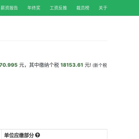
薪资报告
年终奖
工资反推
裁员榜
关于
70.995
元，其中缴纳个税
18153.61
元!
(新个税
单位应缴部分