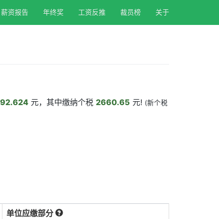
薪资报告
年终奖
工资反推
裁员榜
关于
92.624
元，其中缴纳个税
2660.65
元!
(新个税
单位应缴部分