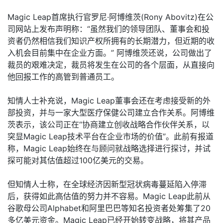
Magic Leap首席执行官罗尼·阿博维茨(Rony Abovitz)在公
司网站上发布声明称：“虽然我们的领导团队、董事会和投
资者仍然相信我们知识产权所拥有的长期潜力，但近期的收
入机会目前集中在企业方面。” 阿博维茨还说，公司做出了
裁员的艰难决定，裁员将发生在公司的各个层面，从直接向
他回报工作的高管到普通员工。
知情人士补充说，Magic Leap董事会还在考虑接受新的外
部投资，并与一家大型医疗保健公司建立合作关系。阿博维
茨表示，该公司正在“协商建立创收战略合作伙伴关系，以
突显Magic Leap技术平台在企业市场的价值”。此前有报道
称，Magic Leap始终在与顾问就战略选择进行探讨，并试
探可能对其估值超过100亿美元的交易。
但知情人士称，在全球经济因新型冠状病毒蔓延陷入停滞
后，获得如此高估值的努力并不容易。Magic Leap此前从
谷歌母公司Alphabet和阿里巴巴等知名投资者处筹集了20
多亿美元资金。Magic Leap已经开始转变战略，将其产品