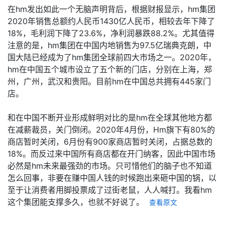
在hm发出如此一个无脑声明背后，根据财报显示，hm集团
2020年销售总额约人民币1430亿人民币，相较去年下降了
18%，毛利润下降了23.6%，净利润暴跌88.2%。尤其值得
注意的是，hm集团在中国内地销售为97.5亿瑞典克朗，中
国大陆已经成为了hm集团全球前四大市场之一。2020年，
hm在中国五个城市设立了五个新的门店，分别在上海，郑
州，广州，武汉和贵阳。目前hm在中国总共拥有445家门
店。
和在中国不断开业形成鲜明对比的是hm在全球其他地方都
在减薪裁员，关门倒闭。2020年4月份，Hm旗下有80%的
商店暂时关闭，6月份有900家商店暂时关闭，占据总数的
18%。而反过来中国所有商店都在开门纳客，因此中国市场
必然是hm未来最强劲的市场。只可惜他们的脑子也不知道
怎么回事，非要在赚中国人钱的时候跑出来砸中国的锅，以
至于让消费者用脚投票成了过街老鼠，人人喊打。我看hm
这个集团能支撑多久，也就不好说了。
查看原文