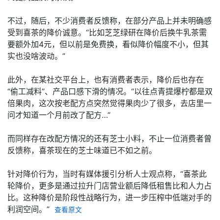
不过，随后，不少消费者反馈称，在部分产品上并未明确感
受到喜茶的降价诚意。“比如芝芝绿研在降价后换牛乳茶需
要额外加4元，但以前是免费换，看似降价幅度不小，但其
实也没啥波动。”
此外，在某社交平台上，也有消费者表示，降价后也存在
“偷工减料”、产品口感下滑的情况。“以往点青提爆柠都是双
倍果肉，这次按老配方点突然觉得果肉少了很多，去店里一
问才知道一个月前改了配方…”
而同样存在改配方情况的还有芝士小料，不止一位消费者曾
反馈称，喜茶现在的芝士味道已不如之前。
针对降价行为，当时有媒体援引分析人士观点称，“喜茶此
轮降价，更多是通过拉升门店营业额后降低租售比和人力占
比。这种降价是阶段性战略行为，进一步压榨中低端对手的
利润空间。”
查看原文