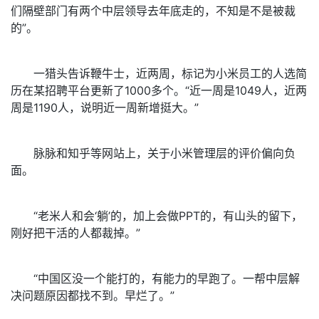
们隔壁部门有两个中层领导去年底走的，不知是不是被裁
的”。
一猎头告诉鞭牛士，近两周，标记为小米员工的人选简
历在某招聘平台更新了1000多个。“近一周是1049人，近两
周是1190人，说明近一周新增挺大。”
脉脉和知乎等网站上，关于小米管理层的评价偏向负
面。
“老米人和会‘躺’的，加上会做PPT的，有山头的留下，
刚好把干活的人都裁掉。”
“中国区没一个能打的，有能力的早跑了。一帮中层解
决问题原因都找不到。早烂了。”