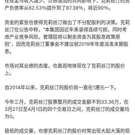
在现金与收入减少、负债增加的共同影响下，克莉丝汀的资
产负债率从62.53％提升到了87.39％，将近90％。
资金的紧张也使得克莉丝汀做出了不分配股利的决策。克莉
丝汀在公告中称，“本集团因近年来录得连续亏损，同时考
虑产业竞争风险，管理层将以剩余资金为其股息政策原
则”，因而克莉丝汀董事会不建议就2019年年度派发末期股
息。
市场对其业绩的态度，也直观地体现在了克莉丝汀的股价
上。
自2014年以来，克莉丝汀的股价就一直在1港元一下。
今年三月，克莉丝汀股票整月的成交金额不到33.36万，在
3月27日至4月1日的四个交易日之间，克莉丝汀的成交量均
为0。
极低的成交量，也使克莉丝汀的股价时常出现大起大落的现