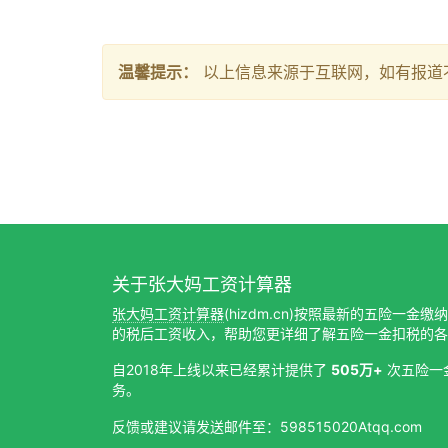
温馨提示：
以上信息来源于互联网，如有报道
关于张大妈工资计算器
张大妈工资计算器
(hizdm.cn)按照最新的五险一金
的税后工资收入，帮助您更详细了解五险一金扣税的各
自2018年上线以来已经累计提供了
505万+
次五险一
务。
反馈或建议请发送邮件至：598515020Atqq.com