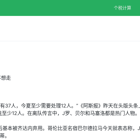
个税计算
不想走
有37人，今夏至少需要处理12人。”《阿斯报》昨天在头版头
至少12人。在离队传言中，J罗、贝尔和马塞洛都是热门人物。
0年后基本被齐达内弃用。哥伦比亚名宿巴尔德拉马今天就表态称
蒂。