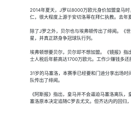
2014年夏天，J罗以8000万欧元身价加盟皇
仁，很大程度上源于安切洛蒂在拜仁执教。去年
除了J罗之外，贝尔也与埃弗顿传出了绯闻。《
星，并真正跻身争冠球队行列。
埃弗顿想要贝尔，贝尔却不想加盟。《镜报》指
士人税后年薪高达1700万欧元。工作少赚钱多还
31岁的马塞洛，本赛季已经要和门迪分享出场
队传出了绯闻。
《阿斯报》指出，皇马并不会逼迫马塞洛离队，皇
塞洛原本决定追随C罗去尤文。但齐达内的回归