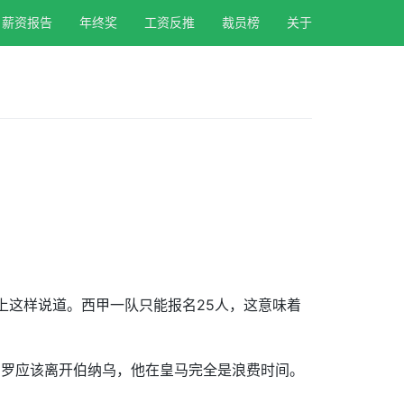
薪资报告
年终奖
工资反推
裁员榜
关于
条上这样说道。西甲一队只能报名25人，这意味着
，J罗应该离开伯纳乌，他在皇马完全是浪费时间。