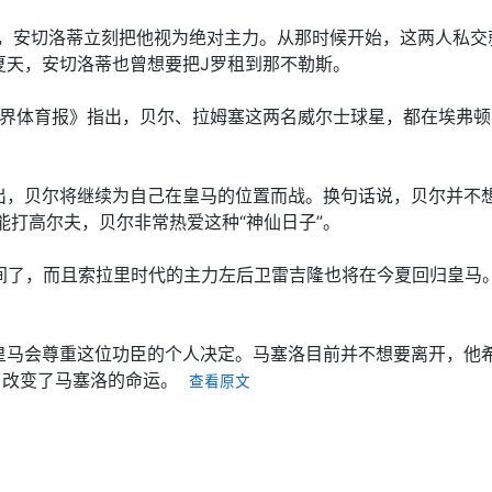
马时，安切洛蒂立刻把他视为绝对主力。从那时候开始，这两人私交
夏天，安切洛蒂也曾想要把J罗租到那不勒斯。
世界体育报》指出，贝尔、拉姆塞这两名威尔士球星，都在埃弗
出，贝尔将继续为自己在皇马的位置而战。换句话说，贝尔并不
能打高尔夫，贝尔非常热爱这种“神仙日子”。
时间了，而且索拉里时代的主力左后卫雷吉隆也将在今夏回归皇马
马会尊重这位功臣的个人决定。马塞洛目前并不想要离开，他希
，改变了马塞洛的命运。
查看原文