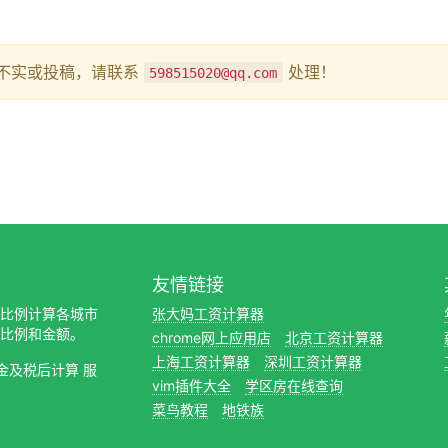
不实或投稿，请联系
处理！
598515020@qq.com
友情链接
缴纳比例计算各城市
张大妈工资计算器
比例和金额。
chrome网上应用店
北京工资计算器
上海工资计算器
深圳工资计算器
金及税后计算 服
vim插件大全
学区房在线查询
菜鸟教程
地铁族