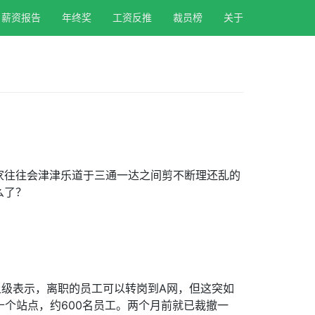
薪资报告
年终奖
工资反推
裁员榜
关于
家往往会津津乐道于三通一达之间剪不断理还乱的
么了？
上级表示，离职的员工可以转岗到A网，但这突如
十个站点，约600名员工。两个月前就已裁撤一