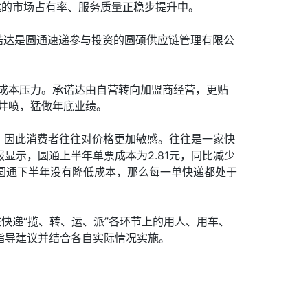
达的市场占有率、服务质量正稳步提升中。
承诺达是圆通速递参与投资的圆硕供应链管理有限公
的成本压力。承诺达由自营转向加盟商经营，更贴
流井喷，猛做年底业绩。
，因此消费者往往对价格更加敏感。往往是一家快
显示，圆通上半年单票成本为2.81元，同比减少
，如果圆通下半年没有降低成本，那么每一单快递都处于
快递“揽、转、运、派”各环节上的用人、用车、
司指导建议并结合各自实际情况实施。