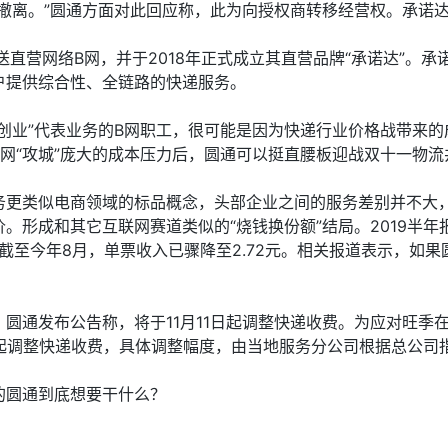
撤离。”圆通方面对此回应称，此为向授权商转移经营权。承诺
送直营网络B网，并于2018年正式成立其直营品牌“承诺达”。
户提供综合性、全链路的快递服务。
创业”代表业务的B网职工，很可能是因为快递行业价格战带来
网“攻城”庞大的成本压力后，圆通可以挺直腰板迎战双十一物
务更类似电商领域的标品概念，头部企业之间的服务差别并不大
形成和其它互联网赛道类似的“烧钱换份额”结局。2019半年报
.71％。截至今年8月，单票收入已骤降至2.72元。相关报道表示
圆通发布公告称，将于11月11日起调整快递收费。为应对旺季在
11日起调整快递收费，具体调整幅度，由当地服务分公司根据总公
的圆通到底想要干什么？