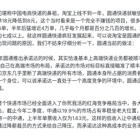
司堪称中国电商快递的鼻祖，淘宝上线不到一年，圆通快递就敏
18元降低到8元，这个当时看来是一个完全不赚钱的项目，很
6单，半年后猛增近4万单，几乎每个月都是百分之几百的增长
的七成以上。就这样圆通快递疯狂发展起来，可以说淘宝是圆通
出现问题的原因，我们不妨来仔细分析一下，圆通当前的做法：
7年圆通推出承诺达的时候，其实恰逢基本上高端快递业务都被
现自己在高端市场的布局，承诺达的市场对标目标直接瞄准了顺
和京东几乎垄断了高端快递的所有市场，圆通本身所占据的消费
一个身位，可以说承诺达一直处于一个高度竞争的环境中，圆通
道。
整个快递市场已经全面进入了你死我活的红海竞争格局当中，各
，截止今年二季度，中通以19.9％的市场占有率稳坐老大位置
而行业份额第一的中通，上半年单票收入仅为1.63元，这样的低收入
通过降薪裁员的方式来给自己降压，而承诺达这种高成本的业务