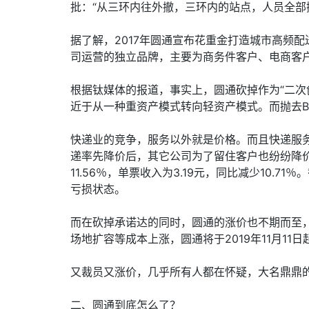
批：“从三环内往外撤，三环内的站点，人员全部
据了解，2017年圆通宣布花重金打造城市高频配
司运营的独立品牌，主要为商务件客户、电商客
根据钛媒体的报道，事实上，圆通砍掉作为“二次
近于从一种重资产模式转向轻资产模式。而抛去B
快递业的竞争，服务以外就是价格。而且快递服
递率先降价后，其它公司为了留住客户也纷纷降价。
11.56％，单票收入为3.19元，同比减少10
亏损状态。
而在砍掉承诺达的同时，圆通的涨价也不期而至，
场地扩容等成本上涨，圆通将于2019年11月
又裁员又涨价，几乎所有人都在怀疑，大名鼎鼎
二、圆通到底怎么了？