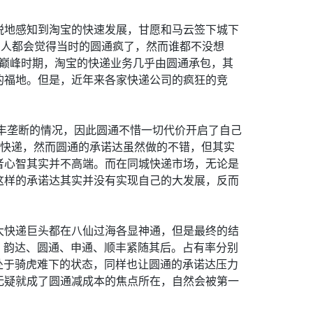
锐地感知到淘宝的快速发展，甘愿和马云签下城下
多人都会觉得当时的圆通疯了，然而谁都不没想
。巅峰时期，淘宝的快递业务几乎由圆通承包，其
的福地。但是，近年来各家快递公司的疯狂的竞
顺丰垄断的情况，因此圆通不惜一切代价开启了自己
丰快递，然而圆通的承诺达虽然做的不错，但其实
者心智其实并不高端。而在同城快递市场，无论是
这样的承诺达其实并没有实现自己的大发展，反而
大快递巨头都在八仙过海各显神通，但是最终的结
，韵达、圆通、申通、顺丰紧随其后。占有率分别
让中通处于骑虎难下的状态，同样也让圆通的承诺达压力
无疑就成了圆通减成本的焦点所在，自然会被第一