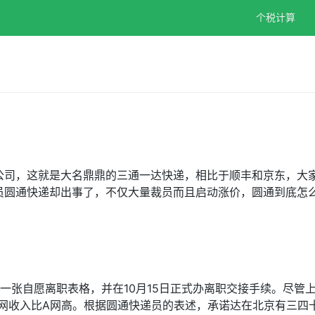
个税计算
公司，这就是大名鼎鼎的三通一达快递，相比于顺丰和京东，大
员圆通快递却出事了，不仅大量裁员而且启动涨价，圆通到底怎
一张自愿离职表格，并在10月15日正式办离职交接手续。尽管
B网收入比A网高。根据圆通快递员的表述，承诺达在北京有三四