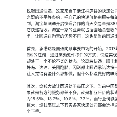
说起圆通快递，这家来自于浙江桐庐县的快递公
之盟的不平等条约，把自己的快递价格由原先每单
到，淘宝与圆通开启快递合作的当天交易量是38
它快递拒收。淘宝一家的业务就占据圆通总营收
争，让圆通在淘宝的优势不再，这也是当前圆通
首先，承诺达是圆通向顺丰要市场的开始。201
B网的江湖，通过高频派件揽件的方式，快速实
却处于一个不伦不类的状态，论高端快递，顺丰
蜂鸟、达达、美团跑腿、闪送都比圆通承诺达快
让人觉得有些什么都想做，但什么都没做好的味
其次，烧钱大战让圆通处于高压之下。当前中国
果就是各方的服务都差不多，就是相互压价的状态
为15.5％、13.7％、10.8％、7.3％。
巨大，烧钱高压之下其实各家快递公司都会选择
个下手。