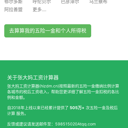
鄂尔多斯
呼伦贝尔
巴彦淖尔
乌兰察布
阿拉善盟
更多....
去算算我的五险一金和个人所得税
关于张大妈工资计算器
张大妈工资计算器
(hizdm.cn)按照最新的五险一金缴纳比例计算
各城市的税后工资收入，帮助您更详细了解五险一金扣税的各比
例和金额。
自2018年上线以来已经累计提供了
505万+
次五险一金及税后
计算 服务。
反馈或建议请发送邮件至：598515020Atqq.com