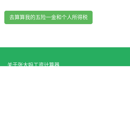
去算算我的五险一金和个人所得税
关于张大妈工资计算器
张大妈工资计算器
(hizdm.cn)按照最新的五险一金缴纳比例计算
各城市的税后工资收入，帮助您更详细了解五险一金扣税的各比
例和金额。
自2018年上线以来已经累计提供了
505万+
次五险一金及税后
计算 服务。
反馈或建议请发送邮件至：598515020Atqq.com
其他服务