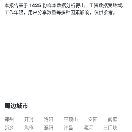
本报告基于
1425
份样本数据分析得出 , 工资数据受地域、
工作年限，用户分享数量等多种因素影响，仅供参考。
周边城市
郑州
开封
洛阳
平顶山
安阳
鹤壁
新乡
焦作
濮阳
许昌
漯河
三门峡