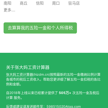
南阳
商丘
信阳
周口
驻马店
更多....
去算算我的五险一金和个人所得税
关于张大妈工资计算器
张大妈工资计算器
(hizdm.cn)按照最新的五险一金缴纳比例计算
各城市的税后工资收入，帮助您更详细了解五险一金扣税的各比
例和金额。
自2018年上线以来已经累计提供了
505万+
次五险一金及税后
计算 服务。
反馈或建议请发送邮件至：598515020Atqq.com