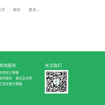
黑河
绥化
更多....
其他服务
关注我们
年终奖计算器
薪资报告
裁员企业榜
工资反推计算器