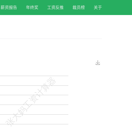
薪资报告
年终奖
工资反推
裁员榜
关于