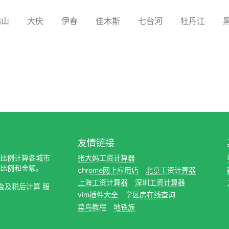
鸭山
大庆
伊春
佳木斯
七台河
牡丹江
友情链接
缴纳比例计算各城市
张大妈工资计算器
比例和金额。
chrome网上应用店
北京工资计算器
上海工资计算器
深圳工资计算器
金及税后计算 服
vim插件大全
学区房在线查询
菜鸟教程
地铁族