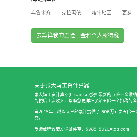
乌鲁木齐
克拉玛依
喀什地区
更多....
去算算我的五险一金和个人所得税
关于张大妈工资计算器
张大妈工资计算器
(hizdm.cn)按照最新的五险一金
的税后工资收入，帮助您更详细了解五险一金扣税的各
自2018年上线以来已经累计提供了
505万+
次五险一
务。
反馈或建议请发送邮件至：598515020Atqq.com