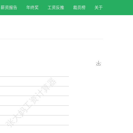
薪资报告
年终奖
工资反推
裁员榜
关于