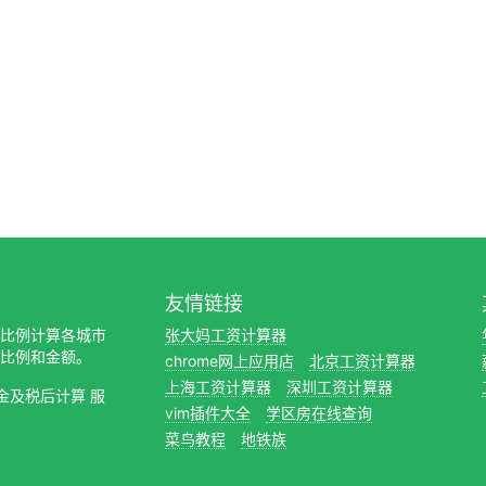
友情链接
缴纳比例计算各城市
张大妈工资计算器
比例和金额。
chrome网上应用店
北京工资计算器
上海工资计算器
深圳工资计算器
金及税后计算 服
vim插件大全
学区房在线查询
菜鸟教程
地铁族