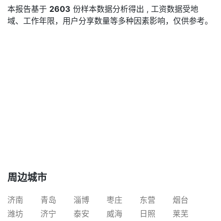
本报告基于
2603
份样本数据分析得出 , 工资数据受地
域、工作年限，用户分享数量等多种因素影响，仅供参考。
周边城市
济南
青岛
淄博
枣庄
东营
烟台
潍坊
济宁
泰安
威海
日照
莱芜