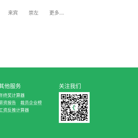
来宾
崇左
更多....
其他服务
关注我们
年终奖计算器
薪资报告
裁员企业榜
工资反推计算器