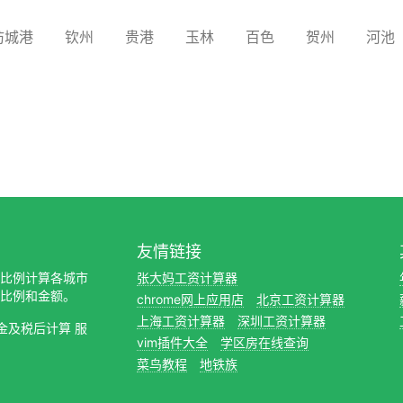
防城港
钦州
贵港
玉林
百色
贺州
河池
友情链接
缴纳比例计算各城市
张大妈工资计算器
比例和金额。
chrome网上应用店
北京工资计算器
上海工资计算器
深圳工资计算器
金及税后计算 服
vim插件大全
学区房在线查询
菜鸟教程
地铁族