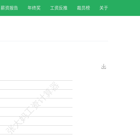
薪资报告
年终奖
工资反推
裁员榜
关于